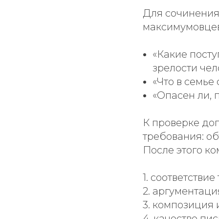
Для сочинения
максимумовцев
«Какие посту
зрелости чел
«Что в семье
«Опасен ли, 
К проверке до
требования: об
После этого ко
1. соответствие
2. аргументац
3. композиция
4. качестве пи