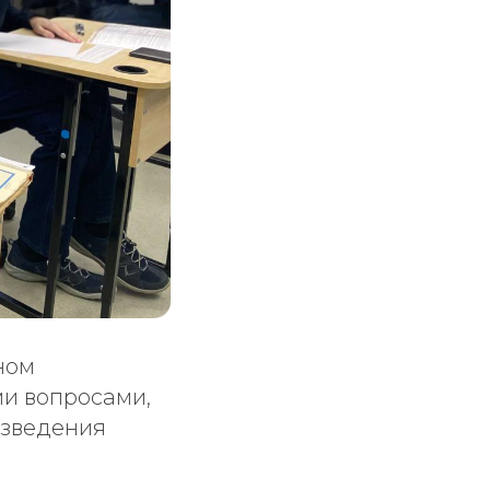
ном
и вопросами,
изведения