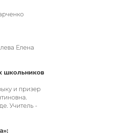
харченко
олева Елена
х школьников
зыку и призер
нтиновна.
е. Учитель -
а»: