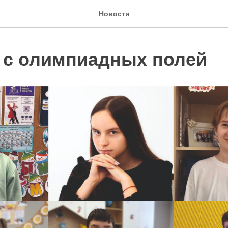
Новости
 с олимпиадных полей