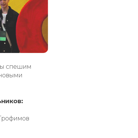
мы спешим
 новыми
ников:
 Трофимов