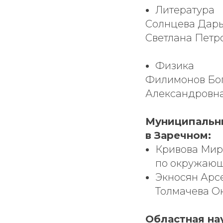
Литература
Солнцева Дарья
Светлана Петр
Физика
Филимонов Богд
Александровна
Муниципальн
в Заречном:
Кривова Миро
по окружающе
Экносян Арсе
Толмачева О
Областная на