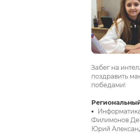
Забег на инте
поздравить ма
победами!
Региональный
Информатик
Филимонов Дени
Юрий Алексан